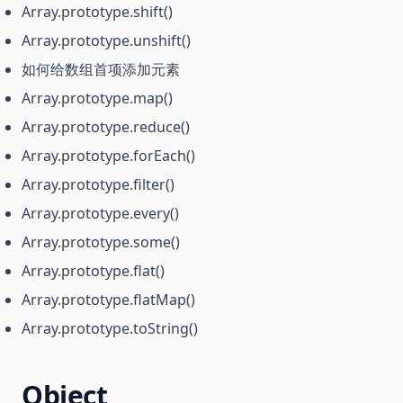
Array.prototype.shift()
Array.prototype.unshift()
如何给数组首项添加元素
Array.prototype.map()
Array.prototype.reduce()
Array.prototype.forEach()
Array.prototype.filter()
Array.prototype.every()
Array.prototype.some()
Array.prototype.flat()
Array.prototype.flatMap()
Array.prototype.toString()
Object