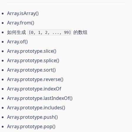
Array.isArray()
Array.from()
如何生成
的数组
[0, 1, 2, ..., 99]
Array.of()
Array.prototype.slice()
Array.prototype.splice()
Array.prototype.sort()
Array.prototype.reverse()
Array.prototype.indexOf
Array.prototype.lastIndexOf()
Array.prototype.includes()
Array.prototype.push()
Array.prototype.pop()