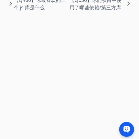
【Q480】你最喜欢的三
【Q636】你们项目中使
个 js 库是什么
用了哪些依赖/第三方库