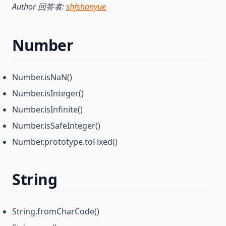
Author 回答者:
shfshanyue
Number
Number.isNaN()
Number.isInteger()
Number.isInfinite()
Number.isSafeInteger()
Number.prototype.toFixed()
String
String.fromCharCode()