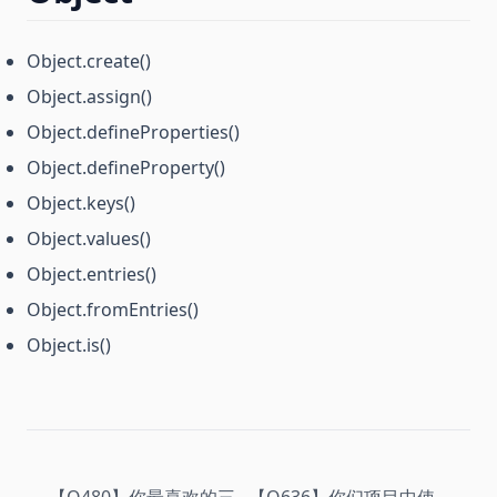
Object.create()
Object.assign()
Object.defineProperties()
Object.defineProperty()
Object.keys()
Object.values()
Object.entries()
Object.fromEntries()
Object.is()