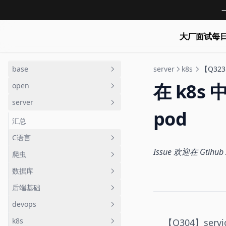
大厂面试每
base
server
k8s
【Q32
在 k8
open
汇总
server
计算机网络
汇总
pod
linux
开放式问题
汇总
【Q002】当 ping 一个 IP 地址时
发生了什么
git
C语言
【Q004】如何获取一个进程的内
【Q037】linux 有哪些发行版，
【Q025】简述 TCP socket 建立
存并监控
你最喜欢哪一个
Issue 欢迎在 Gtihu
vim
爬虫
【Q099】git 如何查看某个文件
【Q138】一个守护进程的创建步
的过程
【Q028】在linux中如何获取登录
的提交历史
【Q060】你们项目中的计划任务
骤是什么，如何用 C 语言创建
算法与数据结构
数据库
【Q044】如何使用vim查看文件
【Q257】爬虫中如何实现一个调
【Q030】linux 中如何打印所有
的用户
是如何组织的
【Q344】如何列出所有已合并到
有多少个字符以及多少行
【Q163】如何创建一个线程
度器
操作系统
后端基础
网络接口
【Q048】如何实现一个优先级队
【Q006】如何写一个 SQL 获取
【Q030】linux 中如何打印所有
master 的分支并删除
【Q083】网站性能优化都有哪些
汇总
列
【Q166】在C语言中，void * 是
【Q258】如何实现一个分布式的
分组 top n 的数据
数据结构
devops
【Q045】如何把一个 CIDR 地址
网络接口
点
【Q049】什么是守护进程
【Q005】生产环境的某个接口报
【Q414】git 如何添加与删除一
什么意思
爬虫
转化为IP地址范围段
【Q061】如何判断两个链表是否
【Q007】如何写一个 SQL 获取
错，如何定位
shell
k8s
【Q037】linux 有哪些发行版，
个 submodule
【Q094】你们的前端代码上线部
【Q304】ser
【Q053】什么是对象存储，与块
【Q328】简述 bloomfilter，及
【Q008】当新入职一家公司时，