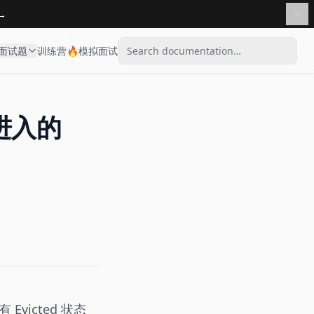
→
面试题
训练营🔥
模拟面试
进入的
Evicted 状态