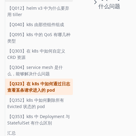
相交
【Q167】每个指针所占的存储空
【Q259】爬虫如何实现一个去重
分组 top 1 的数据
【Q054】简述TCP 的三次握手
你最喜欢哪一个
署一次需要多长时间，需要人为
存储和文件存储有什么区别
它的使用场景是什么
【Q016】后端的敏感数据在生产
如何快速搭建开发环境并让应用
什么问题
汇总
间是多少
器
【Q314】source 与 sh 执行脚本
【Q012】helm v3 中为什么要弃
干预吗
【Q093】如何实现一个 LRU
【Q024】在 postgres 中，查询
环境是如何配置的
跑起来
【Q087】什么是 CNAME 记录和
【Q041】CoW 策略指什么，
【Q063】SIGINT SIGTERM
【Q329】什么是一致性哈希，可
时有何区别
用 tiller
【Q172】C语言中 printf 与 puts
【Q261】当写爬虫时，因爬取过
时如何对 jsonb 数据格式化
A 记录
docker 中有哪些应用
【Q103】你在工作中遇到最有挑
【Q176】如何在数组中找出三个
SIGKILL 有什么区别
以解决什么问题
【Q020】如何实现一个分布式锁
【Q015】你们的前端项目是如何
有什么区别
多被禁掉 IP 怎么解决
【Q697】npm 执行命令传递参
【Q040】k8s 由那些组件组成
战的事情是什么
数之和为N
【Q158】数据库 postgres 与
在线上部署的
【Q120】TCP 是如何保证可靠性
【Q043】如何使用命令查看一个
【Q065】有没有使用过 oss，对
【Q343】如何查找地图中某个点
数时，为何需要双横线
【Q023】websocket 服务多节点
【Q174】TCP 三次握手发生在
【Q460】在服务端反爬虫有哪些
mysql 相比有哪些优劣
【Q095】k8s 中的 QoS 有哪几种
的
文件有多少字符以及多少行
【Q104】你在工作中遇到最受挫
【Q186】写一个关于全排列，全
象存储相比块存储和文件存储有
两公里内的餐厅
部署时会有什么问题，怎么解决
【Q018】当你使用 docker 部署
socket 建立的哪一步
策略
汇总
类型
折的事情是什么
组合的函数
什么优缺点
【Q180】当执行 SQL 语句
应用时，如何查看应用日志
【Q127】vpn 的原理是什么
【Q055】如何在 linux 中打印所
汇总
【Q026】如何对接口进行压力测
【Q298】如何创建一个进程
汇总
select * from user where id = 1
【Q303】在 k8s 中如何自定义
有环境变量
【Q105】你为什么从上家公司离
【Q188】大数乘法和大数加法
【Q106】什么是IO多路复用
试
【Q094】你们的前端代码上线部
【Q134】ssh 的原理是什么
时发什么了什么
CRD 资源
职
【Q433】在C语言中，void 是什
署一次需要多长时间，需要人为
【Q070】如何用 linux 命令输出
【Q288】如何求数组中的 TOP k
【Q115】文件系统中 mtime、
【Q029】websocket 如何向特定
【Q173】简述 UDP socket 建立
么意思
【Q207】什么是隔离级
干预吗
【Q304】service mesh 是什
文件的特定行
【Q113】如何看待 toB 与 toC
ctime 和 atime 指什么，都有什
的用户组推送消息
的过程
【Q412】对以下字符串进行压缩
么，能够解决什么问题
么不同
汇总
【Q208】在 postgres 中如何查
【Q101】你们后端代码上线部署
【Q096】cron 表达式 (* 10 * *
【Q216】你对未来的工作有什么
编码
【Q033】如何对接口进行限流
【Q174】TCP 三次握手发生在
看慢查询语句
一次需要多长时间
【Q323】在 k8s 中如何通过日志
*) 会如何触发
期待
【Q123】如何监控文件的变动
socket 建立的哪一步
【Q673】求给定数组中 N 个数相
【Q047】如何设计一个高并发系
查看某条请求进入的 pod
【Q209】如何得知一条 SQL 执
【Q165】什么是公有云，私有
【Q097】cron 表达式 (30 10 * *
【Q217】你对未来的三年规划和
加之和为 sum 所有可能集合
【Q138】一个守护进程的创建步
统
【Q182】简述 TCP 的四次挥手，
行的时长？
云，混合云以及多重云
【Q352】k8s 中如何删除所有
*) 会如何触发
五年规划是什么样的
骤是什么，如何用 C 语言创建
三次挥手可以吗
【Q681】求正序增长的正整数数
【Q101】你们后端代码上线部署
Evicted 状态的 pod
【Q212】在 postgres/mysql 中
【Q250】刚刚启动了一个服务，
【Q098】在 linux 中如何查看
【Q218】当你入职后发现压力过
组中，其和为 N 的两个数
【Q140】Node 中 cluster 的原
一次需要多长时间
【Q183】tcp 中 time_wait 堆积
如何判断当前版本是多少
如何知道这个服务对应的端口号
【Q353】k8s 中 Deployment 与
cron 执行的情况
大怎么办
理是什么
过多会有什么问题，为什么它超
是多少
【Q682】100层楼，两个玻璃
【Q107】什么是 Basic Auth 和
StatefulSet 有什么区别
【Q213】什么是隔离级，都有哪
时时间这么长
【Q114】如何查看一个文件的
【Q219】工作中你有没有很佩服
球，求最少多少次测出能摔碎玻
【Q170】什么是文件描述符 (file
Digest Auth
些隔离级
【Q400】如何评估一台服务器的
汇总
inode number
的人
璃球的楼层
descriptor)