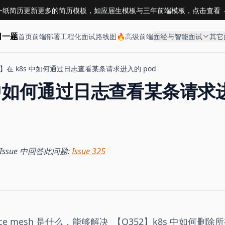
一纸简历更新更多的简历模板，如应届生模板与三年前端模板，点击查看 
日一题
首页
前端部署
工程化
面试路线图🔥
高级前端
面经与智能面试
其它
3】在 k8s 中如何通过日志查看某条请求进入的 pod
s 中如何通过日志查看某条请求
b Issue 中回答此问题:
Issue 325
vice mesh 是什么，能够解决
【Q352】k8s 中如何删除所有 