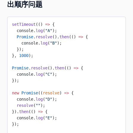
出顺序问题
setTimeout
(() 
=>
 {
  console.
log
(
"A"
);
  Promise
.
resolve
().
then
(() 
=>
 {
    console.
log
(
"B"
);
  });
}, 
1000
);
Promise
.
resolve
().
then
(() 
=>
 {
  console.
log
(
"C"
);
});
new
 Promise
((
resolve
) 
=>
 {
  console.
log
(
"D"
);
  resolve
(
""
);
}).
then
(() 
=>
 {
  console.
log
(
"E"
);
});