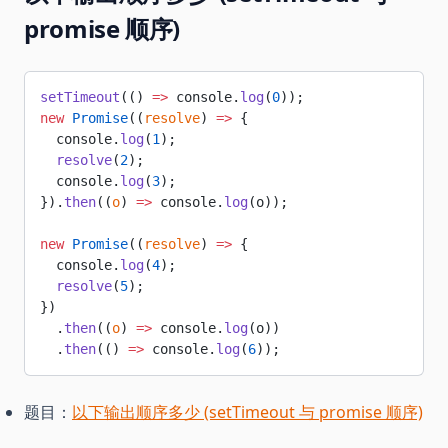
promise 顺序)
setTimeout
(() 
=>
 console.
log
(
0
));
new
 Promise
((
resolve
) 
=>
 {
  console.
log
(
1
);
  resolve
(
2
);
  console.
log
(
3
);
}).
then
((
o
) 
=>
 console.
log
(o));
new
 Promise
((
resolve
) 
=>
 {
  console.
log
(
4
);
  resolve
(
5
);
})
  .
then
((
o
) 
=>
 console.
log
(o))
  .
then
(() 
=>
 console.
log
(
6
));
题目：
以下输出顺序多少 (setTimeout 与 promise 顺序)