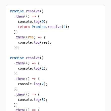
Promise
.
resolve
()
  .
then
(() 
=>
 {
    console.
log
(
0
);
    return
 Promise
.
resolve
(
4
);
  })
  .
then
((
res
) 
=>
 {
    console.
log
(res);
  });
Promise
.
resolve
()
  .
then
(() 
=>
 {
    console.
log
(
1
);
  })
  .
then
(() 
=>
 {
    console.
log
(
2
);
  })
  .
then
(() 
=>
 {
    console.
log
(
3
);
  })
  .
then
(() 
=>
 {