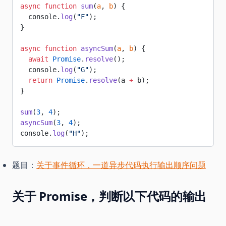
async
 function
 sum
(
a
, 
b
) {
  console.
log
(
"F"
);
}
async
 function
 asyncSum
(
a
, 
b
) {
  await
 Promise
.
resolve
();
  console.
log
(
"G"
);
  return
 Promise
.
resolve
(a 
+
 b);
}
sum
(
3
, 
4
);
asyncSum
(
3
, 
4
);
console.
log
(
"H"
);
题目：
关于事件循环，一道异步代码执行输出顺序问题
关于 Promise，判断以下代码的输出