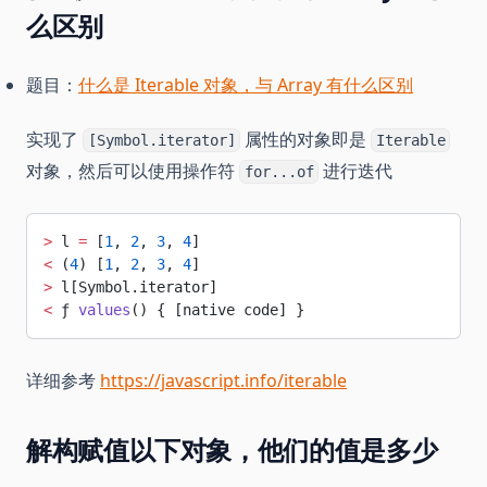
么区别
题目：
什么是 Iterable 对象，与 Array 有什么区别
实现了
属性的对象即是
[Symbol.iterator]
Iterable
对象，然后可以使用操作符
进行迭代
for...of
>
 l 
=
 [
1
, 
2
, 
3
, 
4
]
<
 (
4
) [
1
, 
2
, 
3
, 
4
]
>
 l[Symbol.iterator]
<
 ƒ 
values
() { [native code] }
详细参考
https://javascript.info/iterable
解构赋值以下对象，他们的值是多少