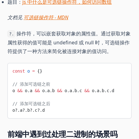
题目：
js 中什么是可选链操作符，如何访问数组
文档见
可选链操作符 - MDN
操作符，可以嵌套获取对象的属性值。通过获取对象
?.
属性获得的值可能是 undefined 或 null 时，可选链操作
符提供了一种方法来简化被连接对象的值访问。
const
 o
 =
 {}
// 添加可选链之前
o 
&&
 o.a 
&&
 o.a.b 
&&
 o.a.b.c 
&&
 o.a.b.c.d
// 添加可选链之后
o?.a?.b?.c?.d
前端中遇到过处理二进制的场景吗