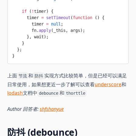
    if
 (
!
timer) {
      timer 
=
 setTimeout
(
function
 () {
        timer 
=
 null
;
        fn.
apply
(_this, args);
      }, wait);
    }
  };
}
上面
和
实现方式比较简单，但是已经可以满足
节流
防抖
日常使用，如果想更近一步了解可以查看
underscore
和
lodash
文档中
和
debounce
thorttle
Author 回答者:
shfshanyue
防抖 (debounce)