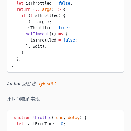
  let
 isThrottled 
=
 false
;
  return
 (
...
args
) 
=>
 {
    if
 (
!
isThrottled) {
      f
(
...
args);
      isThrottled 
=
 true
;
      setTimeout
(() 
=>
 {
        isThrottled 
=
 false
;
      }, wait);
    }
  };
}
Author 回答者:
xylon001
用时间戳的实现
function
 throttle
(
func
, 
delay
) {
  let
 lastExecTime 
=
 0
;