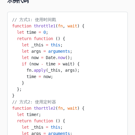
示例代码
// 方式1: 使用时间戳
function
 throttle1
(
fn
, 
wait
) {
  let
 time 
=
 0
;
  return
 function
 () {
    let
 _this 
=
 this
;
    let
 args 
=
 arguments
;
    let
 now 
=
 Date.
now
();
    if
 (now 
-
 time 
>
 wait) {
      fn.
apply
(_this, args);
      time 
=
 now;
    }
  };
}
// 方式2: 使用定时器
function
 thorttle2
(
fn
, 
wait
) {
  let
 timer;
  return
 function
 () {
    let
 _this 
=
 this
;
    let
 args 
=
 arguments
;