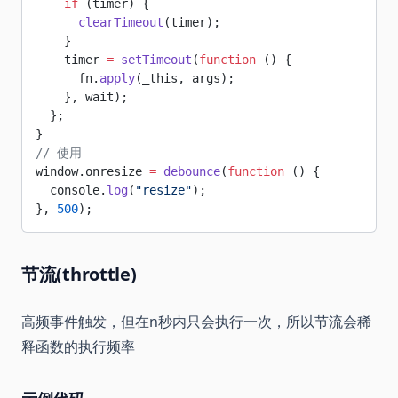
    if
 (timer) {
      clearTimeout
(timer);
    }
    timer 
=
 setTimeout
(
function
 () {
      fn.
apply
(_this, args);
    }, wait);
  };
}
// 使用
window.onresize 
=
 debounce
(
function
 () {
  console.
log
(
"resize"
);
}, 
500
);
节流(throttle)
高频事件触发，但在n秒内只会执行一次，所以节流会稀
释函数的执行频率