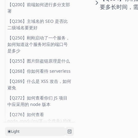
【Q435】JS 如何实现一个
【Q265】Node 应用中如何查看
【Q626】如何压缩前端项目中 JS
【Q141】http 响应头中的 Date
【Q335】什么是层叠上下文
【Q220】请简述一下 event loop
【Q200】前端如何进行多分支部
要多长时间，
【Q455】React/Vue 中的 router
如何进行通信
sleep/delay 函数
gc 的日志
的体积
与 Last-Modified 有什么不同，
(stacking contect)，谈谈对它的
【Q152】如何实现一个 react
署
实现原理如何
【Q228】如何实现一个 flatMap
网站部署时需要注意什么
理解
hook，你有没有自己写过一个
【Q699】在虚拟 DOM 中进行
【Q436】如何实现一个 sample
【Q274】如何获取你们 Node 项
【Q705】webpack 的 runtime
函数 (头条)
【Q236】主域名的 SEO 是否比
【Q463】前端如何实现文件上传
diff 算法时，介绍当根据 key 对
函数，从数组中随机取一个元素
目的 cpu profile 快照
做了什么事情
【Q144】http 1.1 中的 keep-
【Q336】你用 css 实现过什么不
【Q154】在 react/vue 中数组是
二级域名要更好
功能
数组进行重用时的算法
【Q230】如何裁剪图片 (情景：
alive 有什么作用
错的效果
否可以以在数组中的次序为 key
【Q439】JSONP 的原理是什么，
【Q289】Node 中循环引用会发
【Q708】webpack 中的 code
选择头像)
【Q250】刚刚启动了一个服务，
【Q472】什么是 HTML 的实体编
汇总
如何实现
生什么
spliting 是如何动态加载 chunk
【Q147】当在浏览器中看到某资
【Q337】你做前端有多少时间花
【Q164】React 中 fiber 是用来
如何知道这个服务对应的端口号
码 (HTML Entity Encode)
【Q240】如何实现一个
的？
源使用了 http2 后，使用 curl 为
在写 css 上
做什么的
【Q440】实现一个函数用来对
【Q290】Node 中 require 时发
是多少
async/await
什么看到的仍是 http 1.1
【Q493】如何取消请求的发送
URL 的 querystring 进行编码
生了什么
【Q710】打包器
【Q339】伪类与伪元素有什么区
【Q211】React hooks 中
【Q255】图片防盗链原理是什么
【Q241】如何使用 async/await
(webpack/rollup) 如何将打包后
【Q149】什么是队首阻塞，如何
别
useCallback 的使用场景是什么
【Q542】DOM 中如何阻止事件
【Q443】实现一个数组扁平化的
【Q291】简述 node/v8 中的垃
实现 Promise.all 的效果
的 js 资源注入 html 中
解决，原理如何
【Q268】你如何看待 serverless
默认行为，如何判断事件否可阻
函数 flatten
圾回收机制
【Q364】css 如何匹配前N个子
【Q235】useEffect 中如何使用
止？
【Q243】有没有遇到 js 捕捉不到
【Q711】打包器
【Q192】简述你们前端项目中资
【Q269】什么是 XSS 攻击，如何
元素及最后N个子元素
async/await
【Q447】如何实现一个数组洗牌
【Q300】node 中 exec，fork 与
异常堆栈信息的情况
(webpack/rollup) 如何加载
源的缓存配置策略
避免
【Q543】什么是事件冒泡和事件
函数 shuffle
spawn 有何区别
【Q370】如何使用 CSS 实现网站
【Q271】react hooks 的原理是
json、image 等非 Javascript 资
捕获
【Q245】有没有用过
【Q206】no-cache 与 no-store
【Q272】如何查看你们 JS 项目
的暗黑模式 (Dark Mode)
什么
源
【Q489】如何实现一个函数
【Q308】node 中 dns.resolve
Promise.allSettled() ，它是干什
的区别是什么
中应采用的 node 版本
【Q544】什么是事件委托，
lodash.merge
及 dns.lookup 有什么区别
【Q444】介绍 CSS 隐藏页面中某
【Q277】redux 解决什么问题，
么的
【Q712】打包器
e.currentTarget 与 e.target 有
【Q252】https 中如何保证证书
【Q276】如何查看
个元素的几种方法
还有什么其他方案
(webpack/rollup) 如何加载 style
【Q491】如何实现一个
【Q310】Node 中 require json
何区别
【Q249】使用 js 实现一个 lru
是可信任的
node_modules(某一文件夹) 的体
样式资源
Promise.all
文件数据时，如何当文件更新
【Q465】css 如何实现响应式布
【Q278】为什么不能在表达式里
cache
积有多大
【Q545】关于事件捕获和冒泡，
时，重新 require
【Q267】CSP 是干什么用的了
Light
局大屏幕三等分、中屏幕二等
面定义 react hooks
【Q713】如何提升 webpack 构
【Q505】JS 中基础数据类型有哪
以下代码输出多少
【Q253】cookie 有哪些字段
【Q292】peerDependency 是