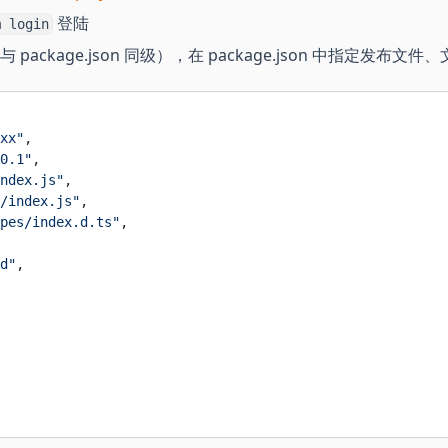
登陆
m login
ackage.json 同级），在 package.json 中指定发布文件
xx"
,
0.1"
,
ndex.js"
,
/index.js"
,
pes/index.d.ts"
,
d"
,