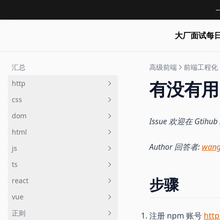
大厂面试每
汇总
高级前端
前端工程化
有没有用 
http
css
【Q035】http 常见的状态码有哪
些
dom
【Q009】如何实现一个元素的水
Issue 欢迎在 Gtihu
【Q036】http 状态码中 301，
平垂直居中
html
【Q001】网站开发中，如何实现
302和307有什么区别
【Q017】css 如何实现左侧固定
图片的懒加载
Author 回答者:
wang
js
【Q001】网站开发中，如何实现
【Q050】http 状态码 502 和
300px，右侧自适应的布局
【Q160】如何设置一个 cookie
图片的懒加载
ts
504 有什么区别
【Q003】什么是防抖和节流，他
【Q034】如何实现一个 loading
【Q161】如何删除一个 cookie
【Q019】浏览器中如何实现剪切
们的应用场景有哪些
步骤
react
【Q079】简述 http 的缓存机制
动画
【Q676】在 Typescript 中如何
板复制内容的功能
【Q210】如何判断当前环境是移
【Q022】如何实现一个简单的
实现类型标记 Pick 与 Omit
vue
【Q081】http proxy 的原理是什
【Q175】如何使用 css 写一个魔
【Q008】当新入职一家公司时，
动端还是PC端
【Q126】localhost:3000 与
Promise
么
方
【Q692】什么是协变与逆变
如何快速搭建开发环境并让应用
正则
localhost:5000 的 cookie 信息是
【Q008】当新入职一家公司时，
注册 npm 账号
htt
【Q214】input 中监听值的变化
【Q027】在前端开发中，如何获
跑起来