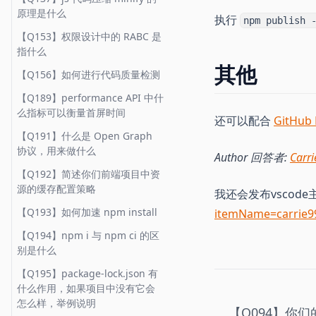
内容一定已经更改
码 (HTML Entity Encode)
中访问 localStorage 吗
【Q306】如何实现左右固定，中
【Q411】如何找到当前页面出现
【Q169】Array(100).map(x =>
【Q240】如何实现一个
原理是什么
【Q068】React Portal 有哪些使
执行
【Q242】有没有用过
【Q080】使用 webpack 打包
npm publish 
【Q116】http 服务中静态文件的
间自适应布局
次数最多的HTML标签
【Q476】textarea 如何禁止拉伸
1) 结果是多少
【Q154】在 react/vue 中数组是
async/await
用场景
continuous local storage，用在
时，如何更好地利用 long term
【Q153】权限设计中的 RABC 是
Last-Modified 是根据什么生成的
否可以以在数组中的次序为 key
【Q307】如何实现表格单双行条
【Q425】什么是层叠上下文
【Q477】在 Canvas 中如何处理
【Q177】如何在 url 中传递数组
【Q249】使用 js 实现一个 lru
了哪里
cache
指什么
【Q069】什么是 virtual DOM，
【Q117】既然 http 是无状态协
纹样式
(stacking context)
跨域的图片
【Q380】如何设计一个UI组件库
cache
其他
它的引入带了什么好处
【Q181】如何实现 compose 函
【Q244】Promise 在异步资源的
【Q082】随着 http2 的发展，
【Q156】如何进行代码质量检测
议，那它是如何保持登录状态
【Q309】简述下 css specificity
【Q430】如何把 DOM 转化为图
【Q493】如何取消请求的发送
数，进行函数合成
【Q449】vue3 中，如何监听数
【Q312】如何实现
生命周期 (async_hooks) 中是如
webpack 有没有更好的打包方案
【Q071】react 与 vue 数组中
【Q189】performance API 中什
【Q119】https 是如何保证报文
片
组的变化
Promise.race
何被销毁的
【Q315】'+' 与 '~' 选择器有什么
key 的作用是什么
【Q516】HTML 标签有哪些行内
【Q196】前端中遇到过处理二进
【Q086】Tree Shaking 的原理
么指标可以衡量首屏时间
安全的
还可以配合
GitHub
不同
【Q437】浏览器的剪切板中如何
元素
制的场景吗
【Q450】Vue 中 nextTick 的实
【Q399】实现一个 once 函数，
【Q247】在 node 中如何监听异
是什么
【Q092】react 中 ref 是干什么
【Q191】什么是 Open Graph
【Q121】我们如何从 http 的报
监听复制事件
现原理是什么
记忆返回结果只执行一次
步资源的生命周期
【Q317】有哪些 css 属性不能展
用的，有哪些使用场景
【Q530】HTML 中有哪些语义化
【Q197】什么是 TypedArray
【Q091】vue-loader 的实现原
协议，用来做什么
文中得知该服务使用的技术栈
Author 回答者:
Carr
示动画效果
【Q439】JSONP 的原理是什么，
标签
【Q452】现代框架如 React、
【Q411】如何找到当前页面出现
【Q248】测试中 TDD 与 BDD 有
理是什么
【Q100】如何使用 react/vue 实
【Q198】如何实现类似
【Q192】简述你们前端项目中资
【Q122】在发送 http 请求报文
如何实现
Vue 相比原生开发有什么优势
次数最多的HTML标签
什么区别
【Q319】css 动画与 js 动画哪个
现一个 message API
【Q582】什么是 URL 编码 (URL
lodash.get 函数
【Q203】对于已经 import 但未
源的缓存配置策略
时，Host 是必要的吗
我还会发布vscod
性能更好
【Q446】如何实现页面文本不可
Encode)
【Q455】React/Vue 中的 router
【Q412】对以下字符串进行压缩
【Q251】node --max-old-
实际使用的模块使用 webpack 还
【Q142】react hooks 中如何模
【Q201】js 中什么是可选链操作
【Q193】如何加速 npm install
itemName=carrie9
【Q133】http 响应头中如果
复制
实现原理如何
编码
space-size=4096 是什么意思
会对它打包吗？
【Q321】 css 中属性选择器及类
拟 componentDidMount
汇总
符，如何访问数组
content-type 为
【Q194】npm i 与 npm ci 的区
选择器的权重哪个高
【Q448】异步加载 JS 脚本时，
【Q592】前端项目中有哪些副作
【Q421】如何实现一个无限累加
【Q256】如何理解 Node 的异步
【Q205】Code Splitting 的原理
application/octet-stream，则代
【Q146】如果使用 SSR，可以在
【Q202】如何实现一个深拷贝
别是什么
async 与 defer 有何区别
用
的 sum 函数
非阻塞IO
是什么
表什么意思
【Q324】为什么会发生样式抖动
created/componentWillMount
(cloneDeep)
【Q195】package-lock.json 有
中访问 localStorage 吗
【Q454】load 事件与
【Q593】React/Vue 中受控组件
【Q429】实现一个函数用来解析
【Q264】当 Node 应用发生 gc
【Q587】使用 webpack 如何分
【Q136】http 向 https 做重定向
【Q334】position: sticky 如何工
【Q215】什么是跨域，如何解决
什么作用，如果项目中没有它会
DomContentLoaded 事件的先后
与不受控组件的区别
URL 的 querystring
时，如何监控
包
应该使用哪个状态码
作，适用于哪些场景
【Q151】react hooks 如何替代
跨域问题
怎么样，举例说明
顺序
【Q094】你
或部分替代 redux 功能
【Q611】React/Vue 中兄弟组件