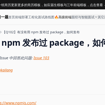
一纸简历更新更多的简历模板，如应届生模板与三年前端模板，点击查看 
日一题
首页
前端部署
工程化
面试路线图🔥
高级前端
面经与智能面试
其它
【Q102】有没有用 npm 发布过 package，如何发布
npm 发布过 package，
b Issue 中回答此问题:
Issue 103
kailang
ps://www.npmjs.com/