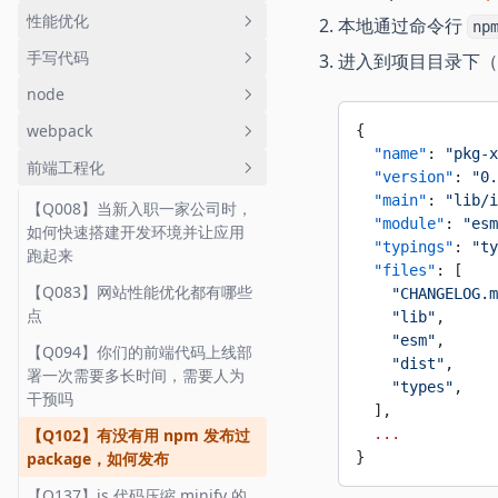
【Q084】随着 http2 的发展，前
【Q178】如何使用 css 写一个有
否共享
【Q693】在 ts 中如何实现
如何快速搭建开发环境并让应用
性能优化
是在监听什么事件
取浏览器的唯一标识
本地通过命令行
【Q637】如何使用正则匹配一个
np
端性能优化中的哪些传统方案可
3D 效果的立方体
Partial
【Q010】了解 React 中的
跑起来
【Q159】什么是 CSRF 攻击
汉字
以被替代
手写代码
【Q215】什么是跨域，如何解决
【Q031】js 中如何实现 bind
ErrorBoundary 吗，它有那些使
进入到项目目录下（与 p
【Q284】prefetch 与 preload
【Q184】有没有使用过 css
【Q694】在 ts 中什么是 infer，
【Q011】vue3.0 中为什么要使
跨域问题
【Q313】在浏览器中如何获取剪
用场景
【Q660】实现一个
的区别是什么
【Q085】http2 与 http1.1 有什
variable，它解决了哪些问题
node
【Q032】js 中什么是 softbind，
并实现 Parameters 与
用 Proxy，它相比以前的实现方式
【Q003】什么是防抖和节流，他
切板中内容
render/template 函数，可以用
么改进
【Q267】CSP 是干什么用的了
如何实现
ReturnType
【Q013】有没有使用过 react
有什么改进
【Q399】实现一个 once 函数，
们的应用场景有哪些
【Q185】谈谈你对 styled-
webpack
以渲染模板
{
【Q118】有没有读过 koa 的源
【Q349】如何把 json 数据转化
hooks，它带来了那些便利
记忆返回结果只执行一次
【Q107】什么是 Basic Auth 和
component 的看法
【Q284】prefetch 与 preload
【Q088】如何实现
【Q706】typescript 中
【Q071】react 与 vue 数组中
  "name"
: 
"pkg-x
【Q022】如何实现一个简单的
码，什么是洋葱模型呢
为 demo.json 并下载文件
前端工程化
汇总
【Q072】webpack 是用来做什
Digest Auth
的区别是什么
promise.map，限制 promise 并
interface 与 type 有何区别
【Q014】如何使用 react hooks
key 的作用是什么
  "version"
: 
"0.
【Q626】如何压缩前端项目中 JS
Promise
【Q190】使用 CSS 如何画一个三
【Q123】如何监控文件的变动
么的，原理是什么
【Q374】简单介绍
发数
实现一个计数器的组件
  "main"
: 
"lib/i
的体积
【Q008】当新入职一家公司时，
【Q108】gzip 的原理是什么，如
角形
【Q295】fetch 中 credentials
【Q707】请简述 typescript 中的
【Q089】vue 中 v-if 和 v-show
【Q031】js 中如何实现 bind
requestIdleCallback 及使用场景
  "module"
: 
"esm
【Q139】在 Node 应用中如何利
【Q073】webpack 中的 loader
如何快速搭建开发环境并让应用
何配置
指什么意思，可以取什么值
【Q102】有没有用 npm 发布过
infer
【Q021】React 中，
的区别是什么
【Q627】如何优化 React 项目的
【Q279】display: inline 的元素
  "typings"
: 
"ty
【Q088】如何实现
用多核心CPU的优势
的作用是什么
跑起来
【Q461】如何计算白屏时间和首
package，如何发布
cloneElement 与
性能
【Q109】可以对图片开启 gzip
设置 margin 和 padding 会生效
  "files"
: [
【Q311】当 cookie 没有设置
汇总
【Q090】vue 中 computed 的
promise.map，限制 promise 并
屏时间
createElement 各是什么，有什
【Q140】Node 中 cluster 的原
【Q074】有没有自己写过一个
【Q083】网站性能优化都有哪些
压缩吗，为什么
吗
    "CHANGELOG.m
maxage 时，cookie 会存在多久
【Q137】js 代码压缩 minify 的
原理是什么
【Q670】如何提高首屏渲染时
发数
么区别
理是什么
webpack的loader
点
    "lib"
,
【Q464】什么是重排重绘，如何
原理是什么
间？
【Q110】http 的请求报文与响应
【Q280】html 的默认 display
【Q313】在浏览器中如何获取剪
【Q091】vue-loader 的实现原
【Q198】如何实现类似
    "esm"
,
减少重拍重绘
【Q038】使用 react 实现一个通
【Q204】Node 中如何判断一个
【Q075】webpack 中plugin的
【Q094】你们的前端代码上线部
报文的格式是什么
属性是多少
切板中内容
【Q148】关于 JSON，以下代码
理是什么
【Q686】网站性能优化中，如何
lodash.get 函数
    "dist"
,
用的 message 组件
路径是文件还是文件夹
作用是什么，有没有自己写过
署一次需要多长时间，需要人为
【Q469】HTML 中的 input 标签
输出什么
对小图片进行优化
    "types"
,
【Q111】http 响应头中的 ETag
【Q281】响应式布局需要注意哪
【Q362】js 动画和 css 动画那个
【Q100】如何使用 react/vue 实
【Q202】如何实现一个深拷贝
干预吗
有哪些 type
【Q066】如何使用 react hooks
【Q237】以下代码，koa 会返回
【Q077】使用 webpack 时如何
  ],
值是如何生成的
一些
性能比较好
【Q159】什么是 CSRF 攻击
现一个 message API
汇总
(cloneDeep)
实现 useFetch 请求数据
什么数据
优化项目体积
【Q102】有没有用 npm 发布过
  ...
【Q470】什么是 Data URL
【Q112】如果 http 响应头中
【Q282】对一个非定长宽的块状
【Q374】简单介绍
【Q168】在 js 中如何把类数组转
【Q146】如果使用 SSR，可以在
【Q228】如何实现一个 flatMap
package，如何发布
}
【Q067】react 如何使用 render
【Q239】Node 如何进行进程间
【Q078】webpack 中什么是
ETag 值改变了，是否意味着文件
元素如何做垂直水平居中
requestIdleCallback 及使用场景
【Q472】什么是 HTML 的实体编
化为数组
created/componentWillMount
函数 (头条)
prop component 请求数据
通信
HMR，原理是什么
【Q137】js 代码压缩 minify 的